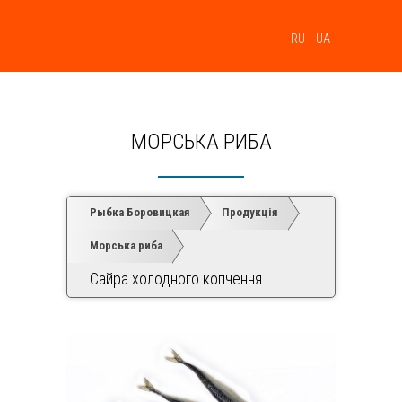
МЕНЮ
RU
UA
МОРСЬКА РИБА
Рыбка Боровицкая
Продукція
Морська риба
Сайра холодного копчення